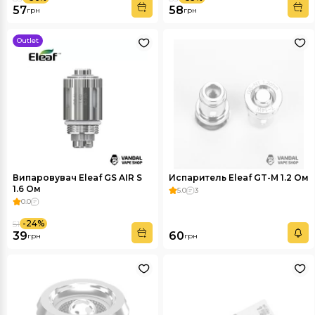
57
58
грн
грн
Outlet
Випаровувач Eleaf GS AIR S
Испаритель Eleaf GT-M 1.2 Ом
1.6 Ом
5.0
3
0.0
-24%
51
39
60
грн
грн