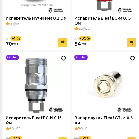
Испаритель HW-N Net 0.2 Ом
Испаритель Eleaf EC-M 0.15
Ом
5.0
8
4.9
22
-41%
-39%
119
89
70
54
грн
грн
Outlet
Outlet
Испаритель Eleaf EC-N 0.15
Випаровувач Eleaf GT-M 0.6
Ом
ом
4.9
22
5.0
3
-36%
-35%
89
89