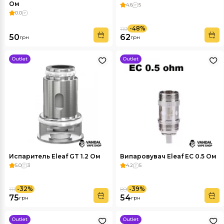
Ом
4.6
5
0.0
-48%
119
50
62
грн
грн
Outlet
Outlet
Испаритель Eleaf GT 1.2 Ом
Випаровувач Eleaf EC 0.5 Ом
5.0
3
4.2
5
-32%
-39%
111
89
75
54
грн
грн
Outlet
Outlet