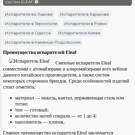
систем ELEAF
Испарители во Львове
Испарители в Харькове
Испарители в Тернополе
Испарители в Ровно
Испарители в Одессе
Испарители в Киеве
Испарители в Каменце-Подольском
Испарители в Ивано-Франковске
Испарители в Днепре
Преимущества испарителей Eleaf
Сменные испарители Eleaf
совместимы с атомайзерами и клиромайзерами всех вейпов
данного китайского производителя, а также систем
некоторых сторонних брендов. Среди особенностей изделий
стоит отметить:
материал — никель, кантал, нержавеющая сталь или
титан;
тип — готовый;
количество нитей спирали — от 1 до 4;
наполнитель — хлопок.
Главное преимущество испарителя Eleaf заключается