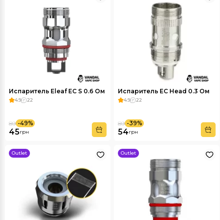
Испаритель Eleaf EC S 0.6 Ом
Испаритель EC Head 0.3 Ом
4.9
22
4.9
22
-49%
-39%
89
89
45
54
грн
грн
Outlet
Outlet