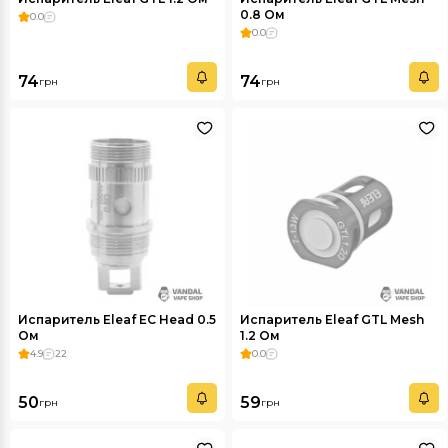
0.8 Ом
0.0
0.0
74
74
грн
грн
Испаритель Eleaf EC Head 0.5
Испаритель Eleaf GTL Mesh
Ом
1.2 Ом
4.9
22
0.0
50
59
грн
грн