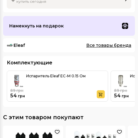
купить сегодня
Намекнуть на подарок
Eleaf
Все товары бренда
Комплектующие
Испаритель Eleaf EC-M 0.15 Ом
Исп
89
грн
89
грн
54
54
грн
грн
С этим товаром покупают