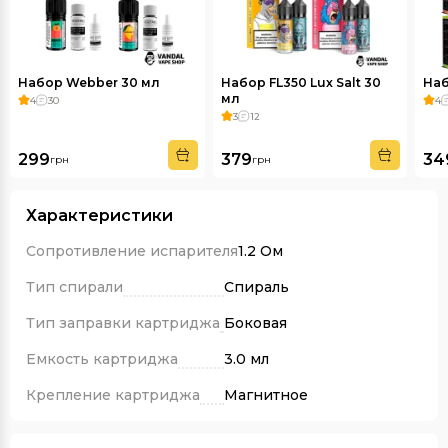
Набор Webber 30 мл
Набор FL350 Lux Salt 30
Наб
мл
4
30
4
3
12
299
379
34
грн
грн
Характеристики
Сопротивление испарителя
1.2 Ом
Тип спирали
Спираль
Тип заправки картриджа
Боковая
Емкость картриджа
3.0 мл
Крепление картриджа
Магнитное