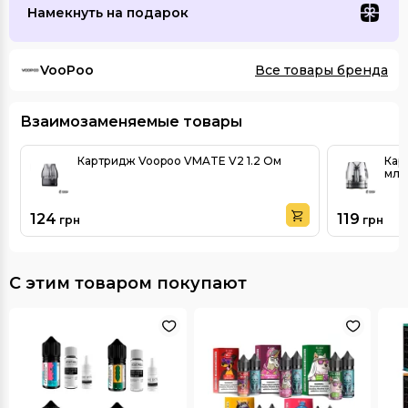
Намекнуть на подарок
VooPoo
Все товары бренда
Взаимозаменяемые товары
Картридж Voopoo VMATE V2 1.2 Ом
Кар
мл
124
119
грн
грн
С этим товаром покупают