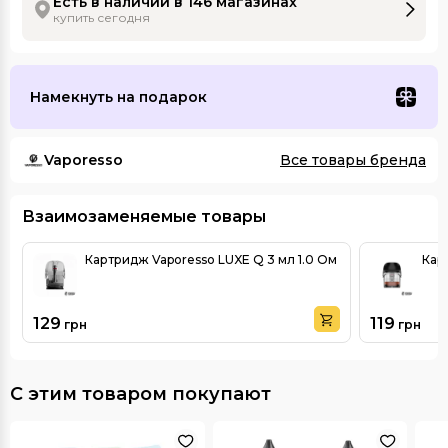
Есть в наличии в 146 магазинах
купить сегодня
Намекнуть на подарок
Vaporesso
Все товары бренда
Взаимозаменяемые товары
Картридж Vaporesso LUXE Q 3 мл 1.0 Ом
Кар
129
119
грн
грн
С этим товаром покупают