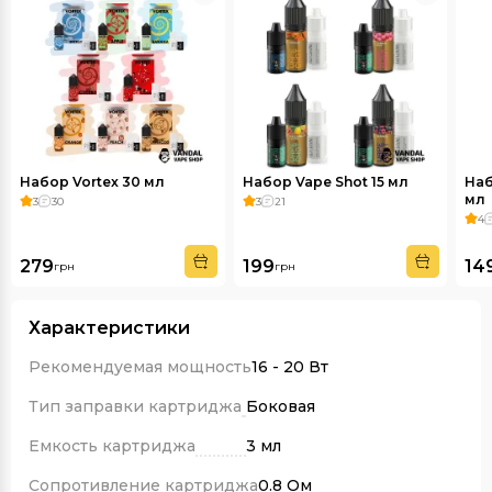
Набор Vortex 30 мл
Набор Vape Shot 15 мл
Наб
мл
3
30
3
21
4
279
199
14
грн
грн
Характеристики
Рекомендуемая мощность
16 - 20 Вт
Тип заправки картриджа
Боковая
Емкость картриджа
3 мл
Сопротивление картриджа
0.8 Ом