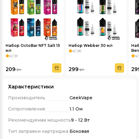
Набор OctoBar NFT Salt 15
Набор Webber 30 мл
Наб
мл
Ber
4
30
4
31
4
209
299
29
грн
грн
Характеристики
Производитель
GeekVape
Сопротивление
1.1 Ом
Рекомендуемая мощность
9 - 12 Вт
Тип заправки картриджа
Боковая