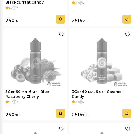
Blackcurrant Candy
3.7
7
3.7
7
250
250
грн
грн
3Ger 60 мл, 6 мг - Blue
3Ger 60 мл, 6 мг - Caramel
Raspberry Cherry
Candy
3.7
7
3.7
7
250
250
грн
грн