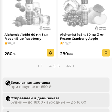
Alchemist 1e8ht 60 мл 3 мг -
Alchemist 1e8ht 60 мл 3 мг -
Frozen Blue Raspberry
Frozen Cranberry Apple
5.0
2
5.0
2
280
280
грн
грн
1
…
4
5
6
…
46
Бесплатная доставка
при покупке от 850 ₴
Отправляем в день заказа
будни — до 18:00 • выходные — до 16:00