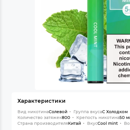
Характеристики
Вид никотина
Солевой
Группа вкуса
С Холодком
Количество затяжек
800
Крепость никотина
50 м
Страна производителя
Китай
Вкус
Cool mint
Во