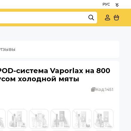
тзывы
OD-система Vaporlax на 800
усом холодной мяты
Код:
1451