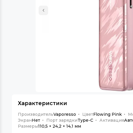
Характеристики
Производитель
Vaporesso
Цвет
Flowing Pink
М
Экран
Нет
Порт зарядки
Type-C
Активация
Авт
Размеры
110,5 × 24,2 × 14,1 мм