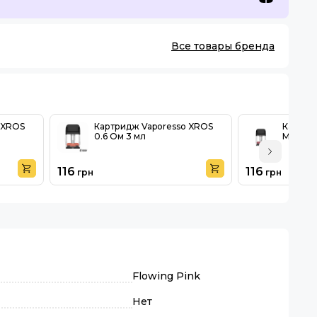
Все товары бренда
 XROS
Картридж Vaporesso XROS
Картри
0.6 Ом 3 мл
Mini 0.
116
116
грн
грн
Flowing Pink
Нет