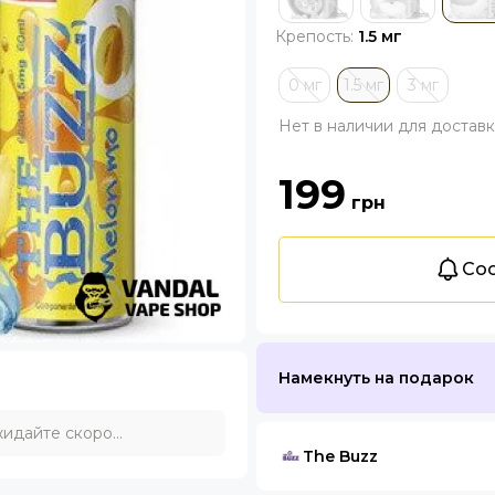
Крепость:
1.5 мг
0 мг
1.5 мг
3 мг
Нет в наличии для достав
199
грн
Соо
Намекнуть на подарок
идайте скоро...
The Buzz