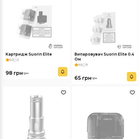
Картридж Suorin Elite
Випаровувач Suorin Elite 0.4
Ом
5.0
2
4.6
9
98 грн
грн
65 грн
грн