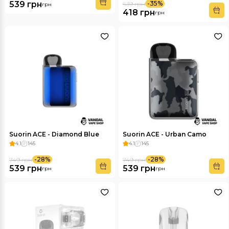
539 грн
-35%
639 грн
грн
418 грн
грн
Suorin ACE - Diamond Blue
Suorin ACE - Urban Camo
4.1
145
4.1
145
-28%
-28%
749 грн
749 грн
539 грн
539 грн
грн
грн