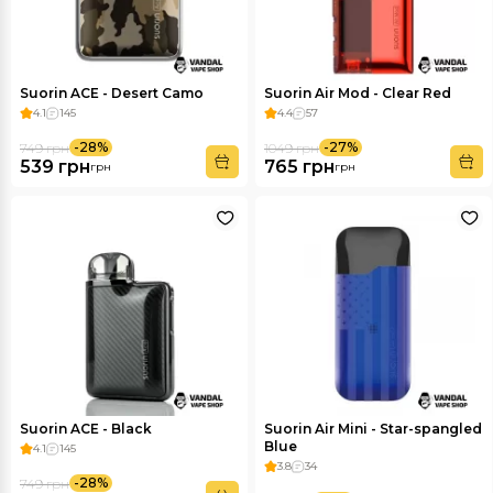
Suorin ACE - Desert Camo
Suorin Air Mod - Clear Red
4.1
145
4.4
57
-28%
-27%
749 грн
1049 грн
539 грн
765 грн
грн
грн
Suorin ACE - Black
Suorin Air Mini - Star-spangled
Blue
4.1
145
3.8
34
-28%
749 грн