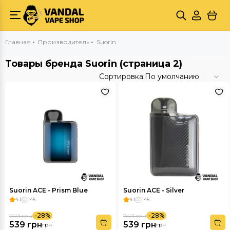
Главная
Производитель
Suorin
Товары бренда Suorin (страница 2)
Сортировка:
По умолчанию
Suorin ACE - Prism Blue
Suorin ACE - Silver
4.1
145
4.1
145
-28%
-28%
749 грн
749 грн
539 грн
539 грн
грн
грн