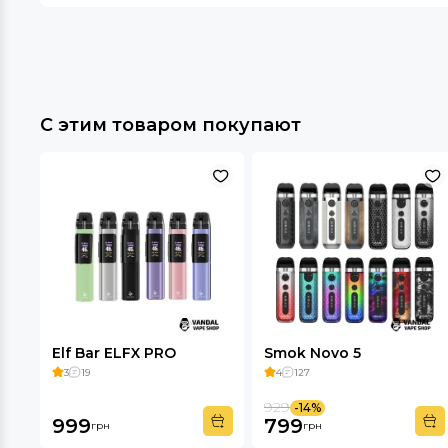
С этим товаром покупают
Elf Bar ELFX PRO
Smok Novo 5
3
19
4
127
929
-14%
999
799
грн
грн