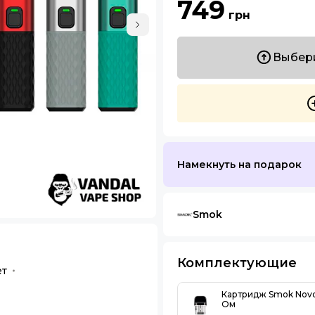
749
грн
Выбери
Намекнуть на подарок
Smok
Комплектующие
ет
Картридж Smok Novo
Ом