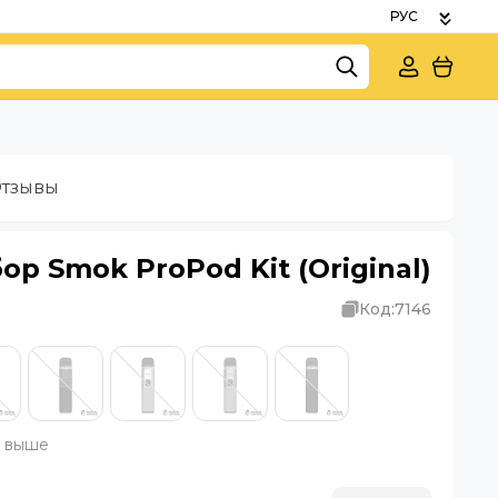
тзывы
р Smok ProPod Kit (Original)
Код:
7146
а выше