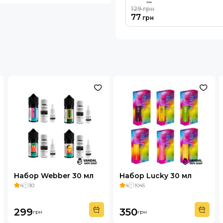
129
грн
77
грн
Набор Webber 30 мл
Набор Lucky 30 мл
4
30
4
1045
299
350
грн
грн