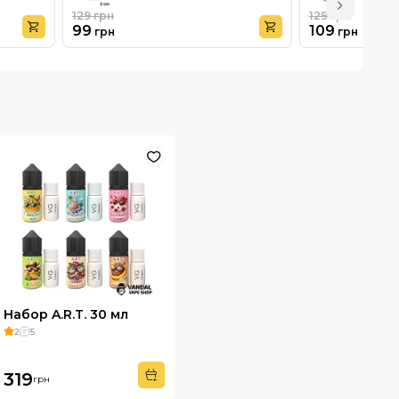
129
грн
129
грн
99
109
грн
грн
Набор A.R.T. 30 мл
2
5
319
грн