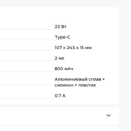
22 Вт
Type-C
107 х 24.5 х 15 мм
2 мл
800 мАч
Алюминиевый сплав +
силикон + пластик
0.7 А