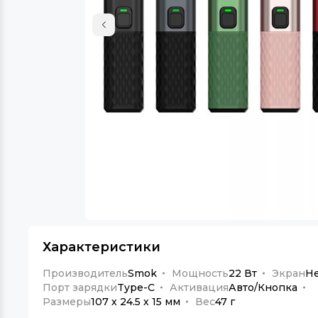
Характеристики
Производитель
Smok
Мощность
22 Вт
Экран
Н
Порт зарядки
Type-C
Активация
Авто/Кнопка
Размеры
107 х 24.5 х 15 мм
Вес
47 г