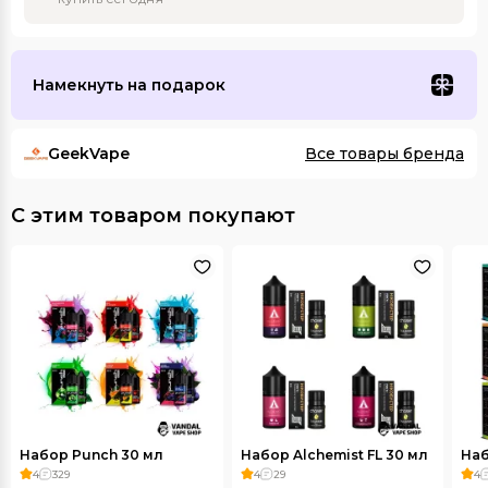
Намекнуть на подарок
GeekVape
Все товары бренда
С этим товаром покупают
Набор Punch 30 мл
Набор Alchemist FL 30 мл
Наб
4
329
4
29
4