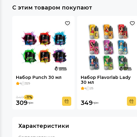
С этим товаром покупают
Набор Punch 30 мл
Набор Flavorlab Lady
30 мл
4
329
4
25
349
-11%
309
349
грн
грн
Характеристики