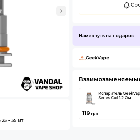
Соо
Намекнуть на подарок
GeekVape
Взаимозаменяемы
Испаритель GeekVap
Series Coil 1.2 Ом
119
грн
ь
25 - 35 Вт