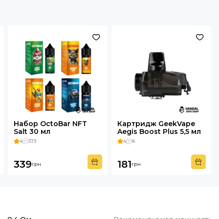
Набор OctoBar NFT
Картридж GeekVape
Salt 30 мл
Aegis Boost Plus 5,5 мл
4
373
4
8
339
181
грн
грн