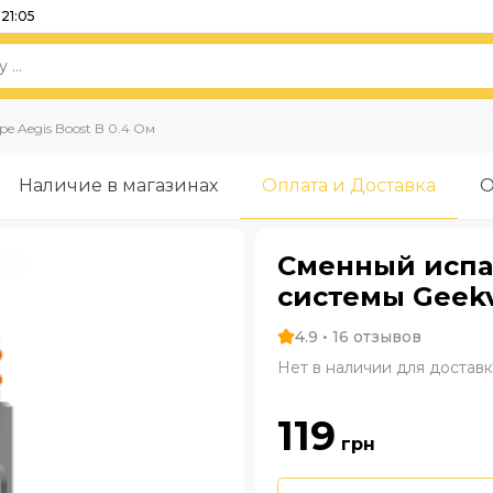
21:05
e Aegis Boost B 0.4 Ом
Наличие в магазинах
Оплата и Доставка
О
Сменный испар
системы Geekv
4.9 • 16 отзывов
Нет в наличии для достав
119
грн