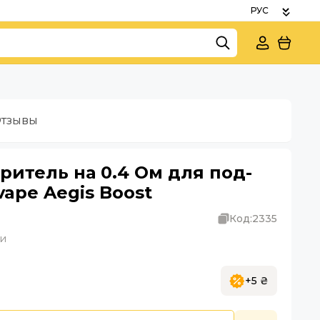
тзывы
итель на 0.4 Ом для под-
ape Aegis Boost
Код:
2335
ки
+5 ₴