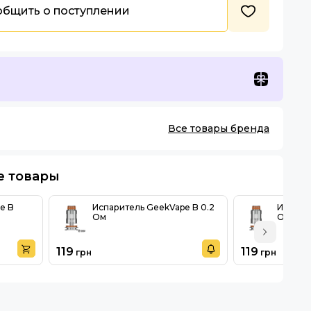
бщить о поступлении
Все товары бренда
е товары
e B
Испаритель GeekVape B 0.2
Испари
Ом
Ом
119
119
грн
грн