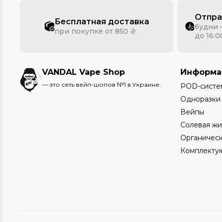
Отпра
Бесплатная доставка
будни 
при покупке от 850 ₴
до 16:0
VANDAL Vape Shop
Информа
— это сеть вейп-шопов №1 в Украине.
POD-систе
Одноразки
Вейпы
Солевая жи
Органическ
Комплекту