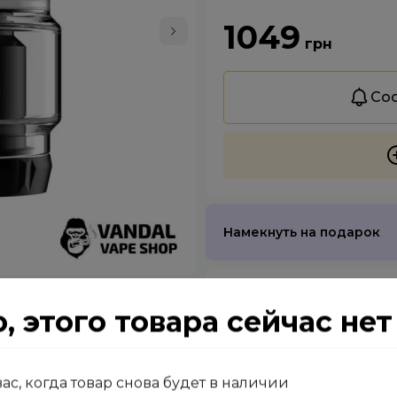
1049
грн
Соо
Намекнуть на подарок
GeekVape
 этого товара сейчас нет
х 25 мм
Комплектующие
с, когда товар снова будет в наличии
Box Mod Eleaf Ijust 3 