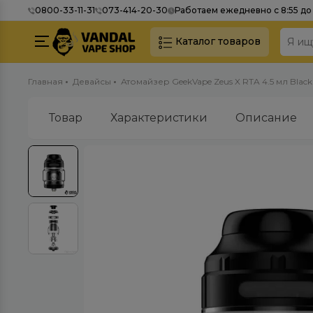
0800-33-11-31
073-414-20-30
Работаем ежедневно с 8:55 до 
Каталог товаров
Главная
Девайсы
Атомайзер GeekVape Zeus X RTA 4.5 мл Black
Товар
Характеристики
Описание