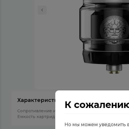
Характеристики
К сожалению,
Сопротивление испарителя
0.4 Ом
Размеры
47.8 
Емкость картриджа
4.5 мл
Но мы можем уведомить ва