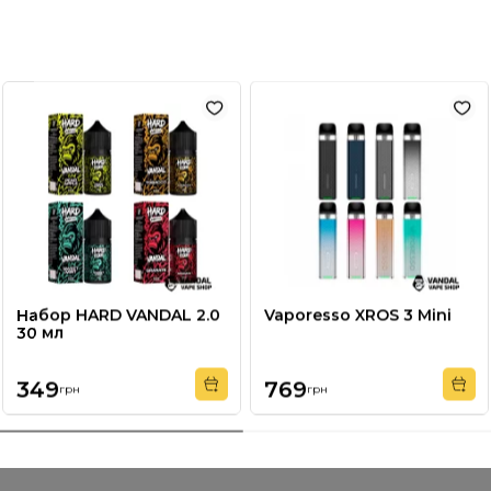
Battery 3000 mAh
989
грн
0.4 Ом
Размеры
4.5 мл
Набор HARD VANDAL 2.0
Vaporesso XROS 3 Mini
30 мл
349
769
грн
грн