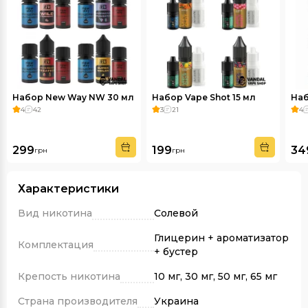
Набор New Way NW 30 мл
Набор Vape Shot 15 мл
Наб
4
42
3
21
4
299
199
34
грн
грн
Характеристики
Вид никотина
Солевой
Глицерин + ароматизатор
Комплектация
+ бустер
Крепость никотина
10 мг, 30 мг, 50 мг, 65 мг
Страна производителя
Украина