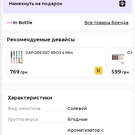
Намекнуть на подарок
In Bottle
Все товары бренда
Рекомендуемые девайсы
VAPORESSO XROS 4 Mini
OXV
769
599
грн
грн
Характеристики
Вид никотина
Солевой
Группа вкуса
Ягодные
Ароматизатор с