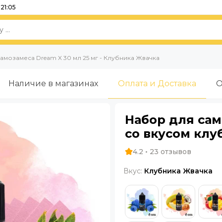
21:05
амозамеса Dream X 30 мл 25 мг - Клубника Жвачка
Наличие в магазинах
Оплата и Доставка
О
Набор для сам
со вкусом кл
4.2 • 23 отзывов
Вкус:
Клубника Жвачка