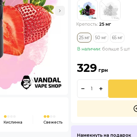
Крепость:
25 мг
25 мг
50 мг
65 мг
В наличии:
больше 5 шт
329
грн
Кислинка
Свежесть
Намекнуть на подарок