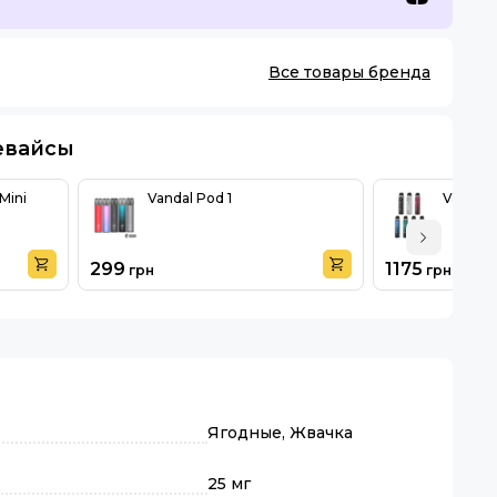
Все товары бренда
евайсы
Mini
Vandal Pod 1
Vapores
299
1175
грн
грн
Ягодные, Жвачка
25 мг