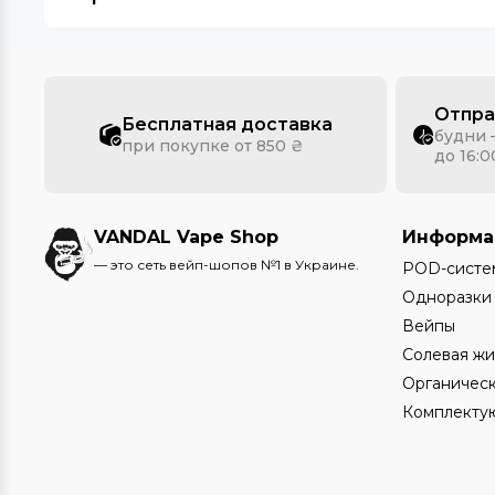
Отпра
Бесплатная доставка
будни 
при покупке от 850 ₴
до 16:0
VANDAL Vape Shop
Информа
— это сеть вейп-шопов №1 в Украине.
POD-систе
Одноразки
Вейпы
Солевая жи
Органическ
Комплекту