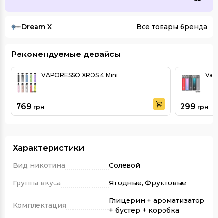
Dream X
Все товары бренда
Рекомендуемые девайсы
VAPORESSO XROS 4 Mini
Vand
769
299
грн
грн
Характеристики
Вид никотина
Солевой
Группа вкуса
Ягодные, Фруктовые
Глицерин + ароматизатор
Комплектация
+ бустер + коробка