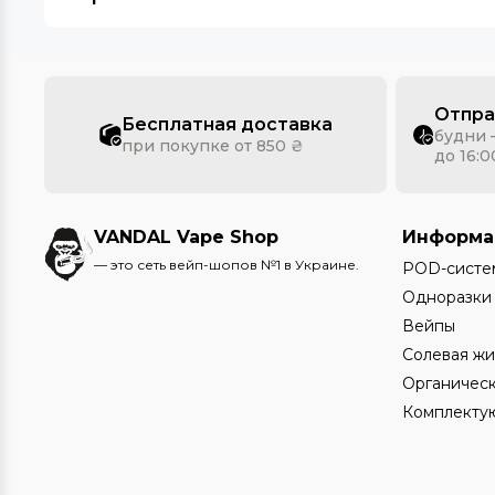
Отпра
Бесплатная доставка
будни 
при покупке от 850 ₴
до 16:0
VANDAL Vape Shop
Информа
— это сеть вейп-шопов №1 в Украине.
POD-систе
Одноразки
Вейпы
Солевая жи
Органическ
Комплекту