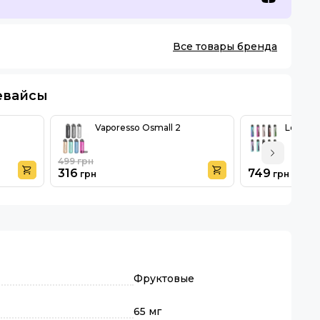
Все товары бренда
евайсы
Vaporesso Osmall 2
Lost Va
499
грн
316
749
грн
грн
Фруктовые
65 мг