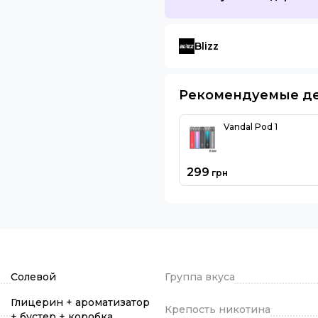
Blizz
Рекомендуемые д
Vandal Pod 1
299
грн
Солевой
Группа вкуса
Глицерин + ароматизатор
Крепость никотина
+ бустер + коробка