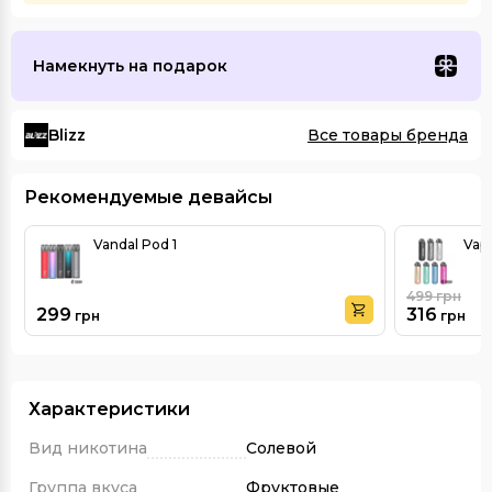
Намекнуть на подарок
Blizz
Все товары бренда
Рекомендуемые девайсы
Vandal Pod 1
Vap
499
грн
299
316
грн
грн
Характеристики
Вид никотина
Солевой
Группа вкуса
Фруктовые