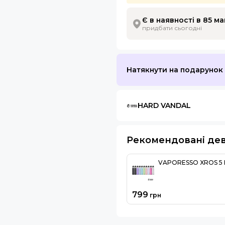
Є в наявності в 85 м
придбати сьогодні
Натякнути на подарунок
HARD VANDAL
Рекомендовані де
VAPORESSO XROS 5 
799
грн