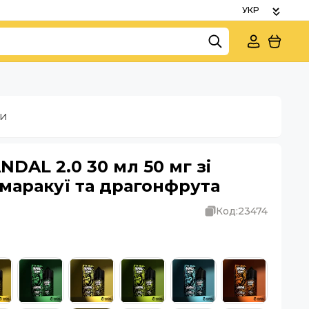
ки
DAL 2.0 30 мл 50 мг зі
 маракуї та драгонфрута
Код:
23474