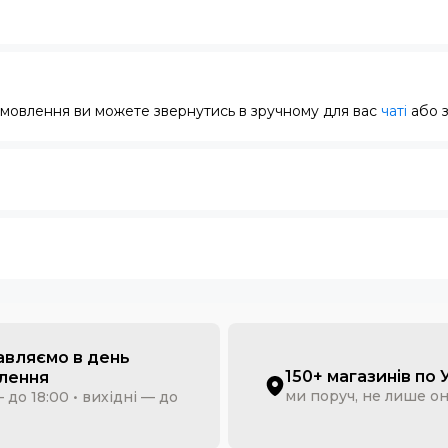
замовлення ви можете звернутись в зручному для вас
чаті
або 
авляємо в день
150+ магазинів по 
лення
ми поруч, не лише о
 до 18:00 • вихідні — до