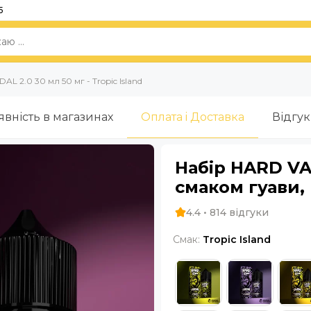
5
L 2.0 30 мл 50 мг - Tropic Island
явність в магазинах
Оплата i Доставка
Відгу
Набір HARD VAN
смаком гуави,
4.4 • 814 відгуки
Смак:
Tropic Island