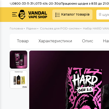
0800-33-11-31
073-414-20-30
Працюємо щодня з 8:55 до 21:0
Каталог товарів
Головна
Рідини
Сольова для POD-систем
Набір HARD VANDA
Товар
Характеристики
Опис
На