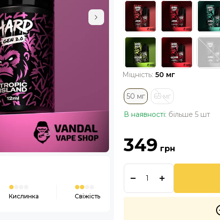
Міцність:
50 мг
50 мг
65 мг
В наявності:
більше 5 шт
349
грн
Кислинка
Свіжість