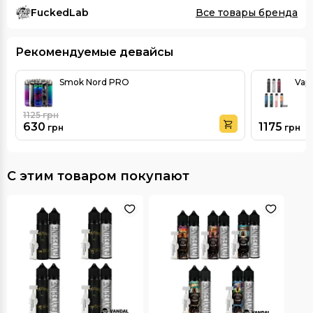
FuckedLab
Все товары бренда
Рекомендуемые девайсы
Smok Nord PRO
Vap
1125
грн
630
1175
грн
грн
С этим товаром покупают