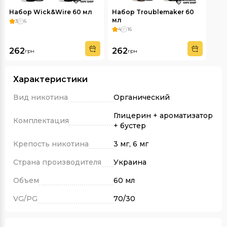
Набор Wick&Wire 60 мл
Набор Troublemaker 60
мл
3
6
4
16
262
262
грн
грн
Характеристики
Вид никотина
Органический
Глицерин + ароматизатор
Комплектация
+ бустер
Крепость никотина
3 мг, 6 мг
Страна производителя
Украина
Объем
60 мл
VG/PG
70/30