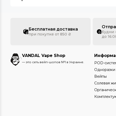
Отпра
Бесплатная доставка
будни 
при покупке от 850 ₴
до 16:0
VANDAL Vape Shop
Информа
— это сеть вейп-шопов №1 в Украине.
POD-систе
Одноразки
Вейпы
Солевая жи
Органическ
Комплекту