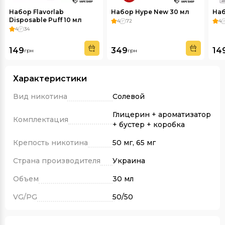
Набор Flavorlab
Набор Hype New 30 мл
Наб
Disposable Puff 10 мл
4
72
4
4
34
149
349
14
грн
грн
Характеристики
Вид никотина
Солевой
Глицерин + ароматизатор
Комплектация
+ бустер + коробка
Крепость никотина
50 мг, 65 мг
Страна производителя
Украина
Объем
30 мл
VG/PG
50/50