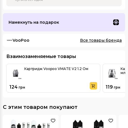
Намекнуть на подарок
VooPoo
Все товары бренда
Взаимозаменяемые товары
Картридж Voopoo VMATE V2 1.2 Ом
Кар
мл
124
119
грн
грн
С этим товаром покупают