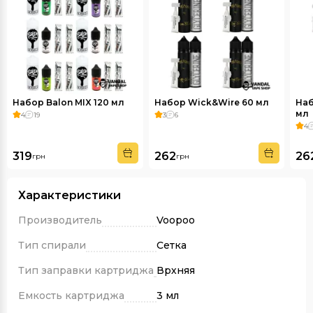
Набор Balon MIX 120 мл
Набор Wick&Wire 60 мл
Наб
мл
4
19
3
6
4
319
262
26
грн
грн
Характеристики
Производитель
Voopoo
Тип спирали
Сетка
Тип заправки картриджа
Врхняя
Емкость картриджа
3 мл