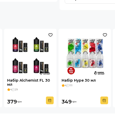
Набір Alchemist FL 30
Набір Hype 30 мл
мл
4
111
4
29
379
349
грн
грн