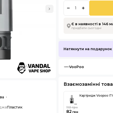
Є в наявності в 146 
придбати сьогодні
Натякнути на подарунок
VooPoo
Взаємозамінні тов
Картридж Voopoo ITO
ва
иджа
Пластик
110
грн
82
грн