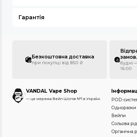
Гарантія
Відпр
Безкоштовна доставка
замов
при покупці від 850 ₴
будні —
16:00
VANDAL Vape Shop
Інформац
— це мережа Вейп Шопів №1 в УкраЇні.
POD-систе
Одноразки
Вейпи
Сольова рі
Органічна 