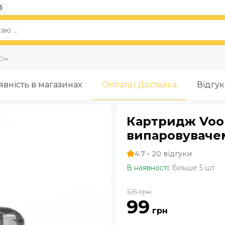
5
 Ом
явність в магазинах
Оплата i Доставка
Відгу
Картридж Voo
випаровувачем
4.7 • 20 відгуки
В наявності:
більше 5 шт
125
грн
99
грн