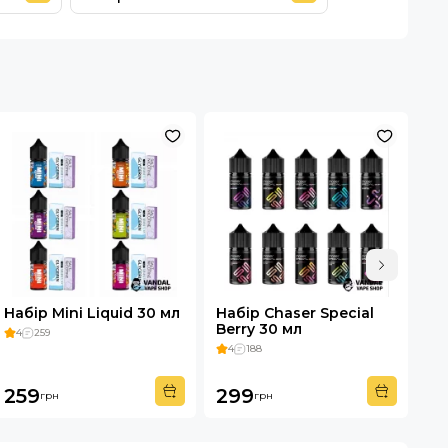
Набір Mini Liquid 30 мл
Набір Chaser Special
На
Berry 30 мл
10
4
259
4
188
4
259
299
1
грн
грн