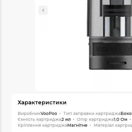
Характеристики
Виробник
VooPoo
Тип заправки картриджа
Боко
Ємність картриджа
2 мл
Опір картриджа
1.0 Ом
Кріплення картриджа
Магнітне
Матеріал картр