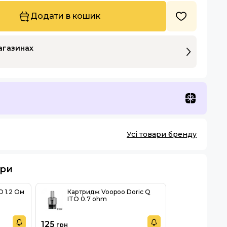
Додати в кошик
магазинах
Усі товари бренду
ари
 1.2 Ом
Картридж Voopoo Doric Q
ITO 0.7 ohm
125
грн