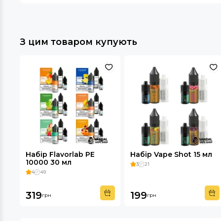
З цим товаром купують
Набір Flavorlab PE
Набір Vape Shot 15 мл
10000 30 мл
3
21
4
49
319
199
грн
грн