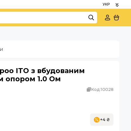
ки
poo ITO з вбудованим
 опором 1.0 Ом
Код:
10028
+4 ₴