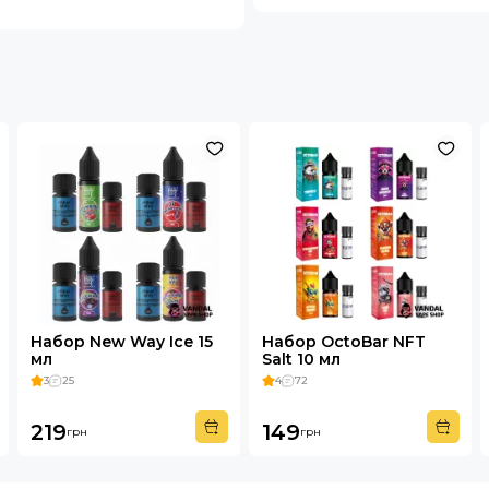
Набор New Way Ice 15
Набор OctoBar NFT
мл
Salt 10 мл
3
25
4
72
219
149
грн
грн