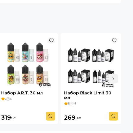
Набор A.R.T. 30 мл
Набор Black Limit 30
На
мл
2
5
4
3
48
34
319
269
3
грн
грн