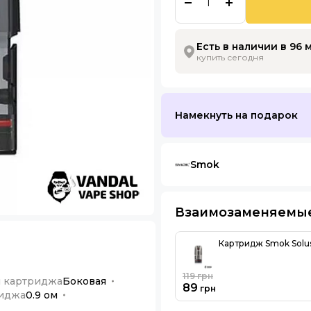
Есть в наличии в 96 
купить сегодня
Намекнуть на подарок
Smok
Взаимозаменяемы
Картридж Smok Solu
119
грн
и картриджа
Боковая
89
грн
риджа
0.9 ом