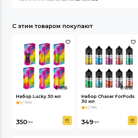
С этим товаром покупают
Набор Lucky 30 мл
Набор Chaser ForPods
30 мл
4
1046
4
1184
350
349
грн
грн