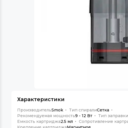
Характеристики
Производитель
Smok
Тип спирали
Сетка
Рекомендуемая мощность
9 - 12 Вт
Тип заправк
Емкость картриджа
2.5 мл
Сопротивление карт
Крепление картриджа
Магнитное