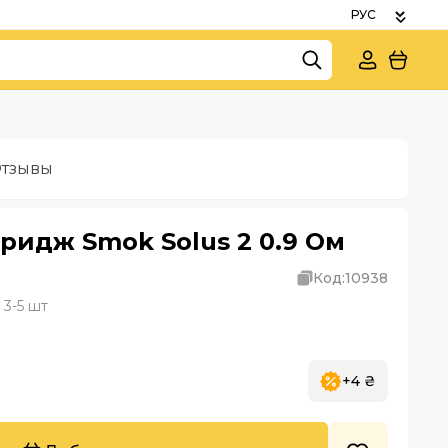
тзывы
идж Smok Solus 2 0.9 Ом
Код:
10938
3-5 шт
+4 ₴