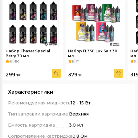
Набор Chaser Special
Набор FL350 Lux Salt 30
Наб
Berry 30 мл
мл
мл
4
190
3
11
3
299
379
31
грн
грн
Характеристики
Рекомендуемая мощность
12 - 15 Вт
Тип заправки картриджа
Верхняя
Емкость картриджа
3.0 мл
Сопротивление картриджа
0.8 Ом