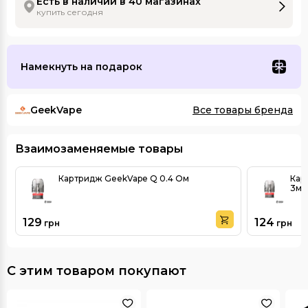
Есть в наличии в 40 магазинах
купить сегодня
Намекнуть на подарок
GeekVape
Все товары бренда
Взаимозаменяемые товары
Картридж GeekVape Q 0.4 Ом
Кар
3мл
129
124
грн
грн
С этим товаром покупают