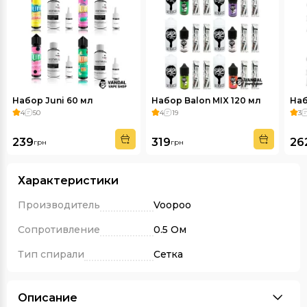
Набор Juni 60 мл
Набор Balon MIX 120 мл
Наб
4
50
4
19
3
239
319
26
грн
грн
Характеристики
Производитель
Voopoo
Сопротивление
0.5 Ом
Тип спирали
Сетка
Описание