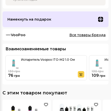
Намекнуть на подарок
VooPoo
Все товары бренда
Взаимозаменяемые товары
Испаритель Voopoo ITO-М2 1.0 Ом
Исп
130
грн
130
грн
76
109
грн
грн
С этим товаром покупают