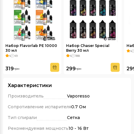
Набор Flavorlab PE 10000
Набор Chaser Special
Наб
30 мл
Berry 30 мл
4
4
49
4
188
319
299
29
грн
грн
Характеристики
Производитель
Vaporesso
Сопротивление испарителя
0.7 Ом
Тип спирали
Сетка
Рекомендуемая мощность
10 - 16 Вт