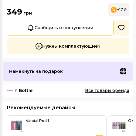
349
+17 ₴
грн
Сообщить о поступлении
Нужны комплектующие?
Намекнуть на подарок
In Bottle
Все товары бренда
Рекомендуемые девайсы
Vandal Pod 1
OXV