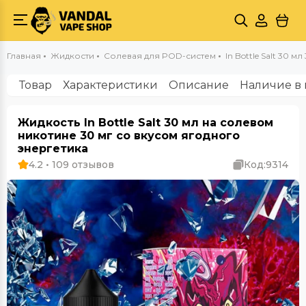
Главная
Жидкости
Солевая для POD-систем
In Bottle Salt 30 мл
Товар
Характеристики
Описание
Наличие в 
Жидкость In Bottle Salt 30 мл на солевом
никотине 30 мг со вкусом ягодного
энергетика
4.2 • 109 отзывов
Код:
9314