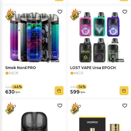
Smok Nord PRO
LOST VAPE Ursa EPOCH
2.4
9
4.0
2
-44%
-14%
1125
699
630
599
грн
грн