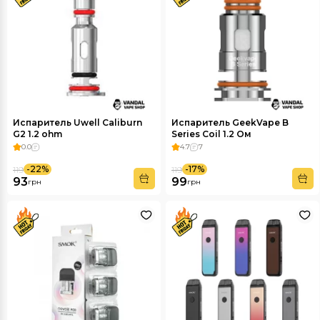
Испаритель Uwell Caliburn
Испаритель GeekVape B
G2 1.2 ohm
Series Coil 1.2 Ом
0.0
4.7
7
-22%
-17%
119
119
93
99
грн
грн