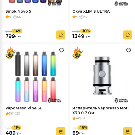
Smok Novo 5
Oxva XLIM 3 ULTRA
4.4
127
4.7
40
-14%
-10%
929
1499
799
1349
грн
грн
Vaporesso Vibe SE
Испаритель Vaporesso Moti
X70 0.7 Ом
3.6
20
4.0
2
-11%
-18%
549
108
489
89
грн
грн