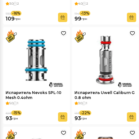
3.0
2
4.0
2
-16%
-13%
130
114
109
99
грн
грн
Испаритель Nevoks SPL-10
Испаритель Uwell Caliburn G
Mesh 0.4ohm
0.8 ohm
5.0
1
3.0
1
-15%
-22%
109
119
93
93
грн
грн