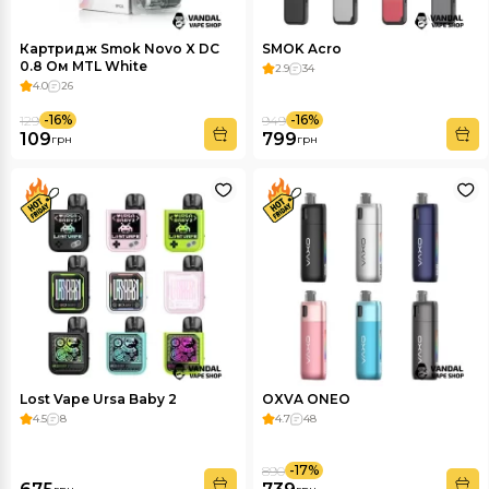
Картридж Smok Novo X DC
SMOK Acro
0.8 Ом MTL White
2.9
34
4.0
26
-16%
-16%
129
949
109
799
грн
грн
Lost Vape Ursa Baby 2
OXVA ONEO
4.5
8
4.7
48
-17%
890