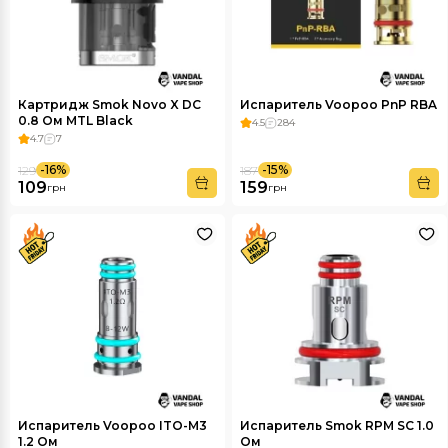
Картридж Smok Novo X DC
Испаритель Voopoo PnP RBA
0.8 Ом MTL Black
4.5
284
4.7
7
-16%
-15%
129
187
109
159
грн
грн
Испаритель Voopoo ITO-М3
Испаритель Smok RPM SC 1.0
1.2 Ом
Ом