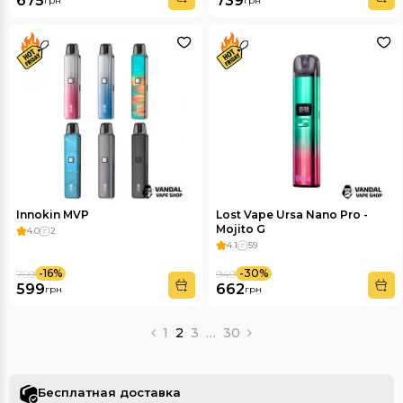
675
739
грн
грн
Innokin MVP
Lost Vape Ursa Nano Pro -
Mojito G
4.0
2
4.1
59
-16%
-30%
709
949
599
662
грн
грн
1
2
3
…
30
Бесплатная доставка