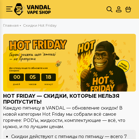
Главная
Скидки Hot Friday
До следующего обновления
скидок:
00
05
18
дней
часов
минут
HOT FRIDAY — СКИДКИ, КОТОРЫЕ НЕЛЬЗЯ
ПРОПУСТИТЬ!
Каждую пятницу в VANDAL — обновление скидок! В
новой категории Hot Friday мы собрали всё самое
горячее: POD’ы, жидкости, комплектующие — всё, что
нужно, и по лучшим ценам.
Скидки действуют с пятницы по пятницу — всего 7