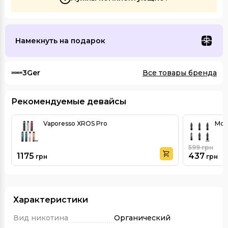
Намекнуть на подарок
3Ger
Все товары бренда
Рекомендуемые девайсы
Vaporesso XROS Pro
Moti
599
грн
1175
437
грн
грн
Характеристики
Вид никотина
Органический